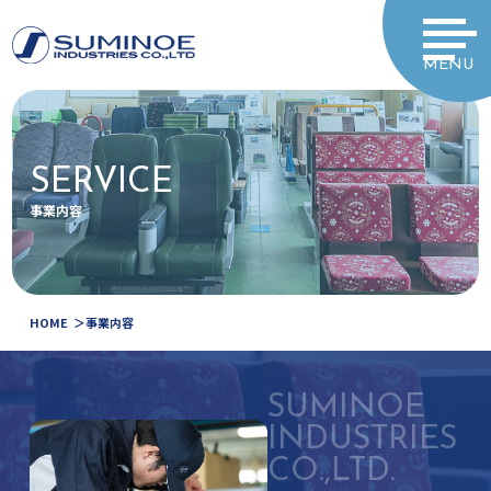
MENU
SERVICE
事業内容
HOME
事業内容
SUMINOE
INDUSTRIES
CO.,LTD.