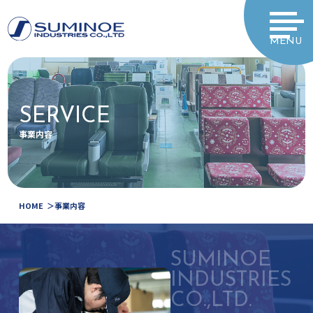
MENU
SERVICE
事業内容
HOME
事業内容
SUMINOE
INDUSTRIES
CO.,LTD.