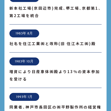
新本社工場(京田辺市)完成、堺工場、京都第1、
第2工場を統合
1983年 8月
社名を住江工業㈱と改称(旧 住江木工㈱)殿
1983年 10月
増資により日産車体㈱殿より13％の資本参加
を受ける
1993年 1月
同業者、神戸市長田区の㈱平野製作所の経営権