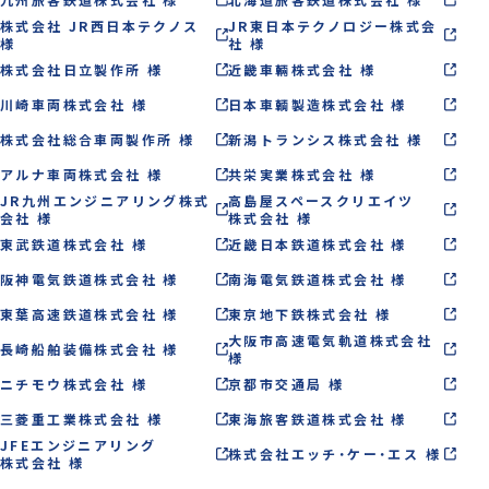
株式会社 JR西日本テクノス
JR東日本テクノロジー株式会
様
社 様
株式会社日立製作所 様
近畿車輛株式会社 様
川崎車両株式会社 様
日本車輌製造株式会社 様
株式会社総合車両製作所 様
新潟トランシス株式会社 様
アルナ車両株式会社 様
共栄実業株式会社 様
JR九州エンジニアリング株式
高島屋スペースクリエイツ
会社 様
株式会社 様
東武鉄道株式会社 様
近畿日本鉄道株式会社 様
阪神電気鉄道株式会社 様
南海電気鉄道株式会社 様
東葉高速鉄道株式会社 様
東京地下鉄株式会社 様
大阪市高速電気軌道株式会社
長崎船舶装備株式会社 様
様
ニチモウ株式会社 様
京都市交通局 様
三菱重工業株式会社 様
東海旅客鉄道株式会社 様
JFEエンジニアリング
株式会社エッチ・ケー・エス 様
株式会社 様