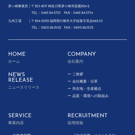
茅ヶ崎事業所
〒253-8571 神奈川県茅ケ崎市萩園824-2
TEL：0467-84-5733 FAX：0467-84-5734
九州工場
〒824-0022 福岡県行橋市大字稲童字長迫662-53
TEL：0930-26-1502 FAX：0930-26-1503
HOME
COMPANY
ホーム
会社案内
NEWS
ご挨拶
RELEASE
会社概要・沿革
ニュースリリース
所在地・生産拠点
品質・環境への取組み
SERVICE
RECRUITMENT
事業内容
採用情報