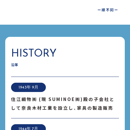
ー順不同ー
HISTORY
沿革
1943年 9月
住江織物㈱ (現 SUMINOE㈱)殿の子会社と
して奈良木材工業を設立し、家具の製造販売
1944年 7月