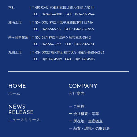
本社
〒610-0343 京都府京田辺市大住池ノ端 1-1
TEL：0774-63-4000 FAX：0774-63-3244
湘南工場
〒254-0013 神奈川県平塚市田村1丁目7-16
TEL：0463-51-6255 FAX：0463-51-6256
茅ヶ崎事業所
〒253-8571 神奈川県茅ケ崎市萩園824-2
TEL：0467-84-5733 FAX：0467-84-5734
九州工場
〒824-0022 福岡県行橋市大字稲童字長迫662-53
TEL：0930-26-1502 FAX：0930-26-1503
HOME
COMPANY
ホーム
会社案内
NEWS
ご挨拶
RELEASE
会社概要・沿革
ニュースリリース
所在地・生産拠点
品質・環境への取組み